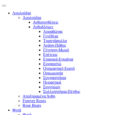
Λουλούδια
Λουλούδια
Ανθοσυνθέσεις
Ανθοδέσμες
Αρραβώνας
Γενέθλια
Τριαντάφυλλα
Αγάπη-Πάθος
Γέννηση-Μωρό
Επέτειος
Εταιρικά-Εγκαίνια
Ευχαριστώ
Ονομαστική Εορτή
Ορκωμοσία
Συγχαρητήρια
Περαστικά
Συγγνώμη
Συλλυπητήρια-Πένθος
Αποξηραμένα Άνθη
Forever Roses
Rose Bears
Φυτά
Φυτά