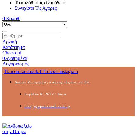
Το καλάθι σας είναι άδειο
Συνεχίστε Τις Αγορές
0
Καλάθι
Αρχική
Κατάστημα
Checkout
0
Αγαπημένα
Λογαριασμός
Tb-icon-facebook-f
Tb-icon-instagram
Δωρεάν Μεταφορικά για παραγγελίες άνω των 20€
Κορίνθου 43, 262 23 Πάτρα
info@-geoponiki-anthodetiki.gr