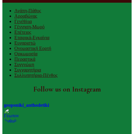
Αγάπη-Πάθος
Αρραβώνας
Γενέθλια
Γέννηση-Μωρό
Επέτειος
Εταιρικά-Εγκαίνια
Ευχαριστώ
Ονομαστική Εορτή
Ορκωμοσία
Περαστικά
Συγγνώμη
Συγχαρητήρια
Συλλυπητήρια-Πένθος
Follow us on Instagram
geoponiki_anthodetiki