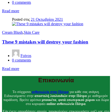
0
comments
Read more
Posted στις
21 Οκτωβρίου 2021
Cream Blush
,
Skin Care
These 9 mistakes will destroy your fashion
Foivos
0
comments
Read more
Επικοινωνία
Το σύγχρονο
ανθοπωλείο στην Πάτρα
για κάθε σας ανάγκη.
Ειδικευόμαστε στην
αποστολή λουλουδιών στην Πάτρα
με αυθημερόν
παράδοση. Βρείτε φρέσκα
μπουκέτα
,
φυτά εσωτερικού χώρου
και δώρα
στο κορυφαίο
online ανθοπωλείο Πάτρα
.
Εάν έχετε οποιαδήποτε απορία, παρακαλούμε επικοινωνήστε μαζί μας στο