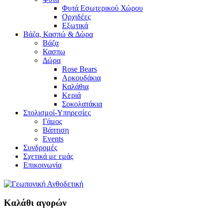
Φυτά Εσωτερικού Χώρου
Ορχιδέες
Εξωτικά
Βάζα, Κασπώ & Δώρα
Βάζα
Κασπω
Δώρα
Rose Bears
Αρκουδάκια
Καλάθια
Κεριά
Σοκολατάκια
Στολισμοί-Υπηρεσίες
Γάμος
Βάπτιση
Events
Συνδρομές
Σχετικά με εμάς
Επικοινωνία
Καλάθι αγορών