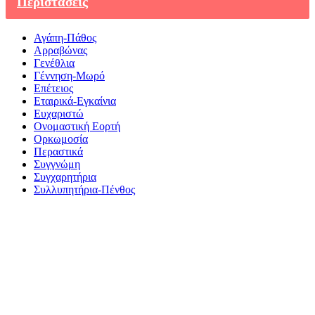
Περιστάσεις
Αγάπη-Πάθος
Αρραβώνας
Γενέθλια
Γέννηση-Μωρό
Επέτειος
Εταιρικά-Εγκαίνια
Ευχαριστώ
Ονομαστική Εορτή
Ορκωμοσία
Περαστικά
Συγγνώμη
Συγχαρητήρια
Συλλυπητήρια-Πένθος