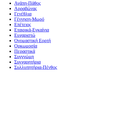
Αγάπη-Πάθος
Αρραβώνας
Γενέθλια
Γέννηση-Μωρό
Επέτειος
Εταιρικά-Εγκαίνια
Ευχαριστώ
Ονομαστική Εορτή
Ορκωμοσία
Περαστικά
Συγγνώμη
Συγχαρητήρια
Συλλυπητήρια-Πένθος