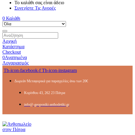
Το καλάθι σας είναι άδειο
Συνεχίστε Τις Αγορές
0
Καλάθι
Αρχική
Κατάστημα
Checkout
0
Αγαπημένα
Λογαριασμός
Tb-icon-facebook-f
Tb-icon-instagram
Δωρεάν Μεταφορικά για παραγγελίες άνω των 20€
Κορίνθου 43, 262 23 Πάτρα
info@-geoponiki-anthodetiki.gr