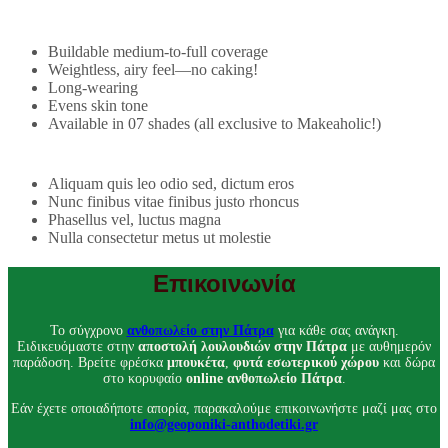
Buildable medium-to-full coverage
Weightless, airy feel—no caking!
Long-wearing
Evens skin tone
Available in 07 shades (all exclusive to Makeaholic!)
Aliquam quis leo odio sed, dictum eros
Nunc finibus vitae finibus justo rhoncus
Phasellus vel, luctus magna
Nulla consectetur metus ut molestie
Επικοινωνία
Το σύγχρονο
ανθοπωλείο στην Πάτρα
για κάθε σας ανάγκη.
Ειδικευόμαστε στην
αποστολή λουλουδιών στην Πάτρα
με αυθημερόν
παράδοση. Βρείτε φρέσκα
μπουκέτα
,
φυτά εσωτερικού χώρου
και δώρα
στο κορυφαίο
online ανθοπωλείο Πάτρα
.
Εάν έχετε οποιαδήποτε απορία, παρακαλούμε επικοινωνήστε μαζί μας στο
info@geoponiki-anthodetiki.gr