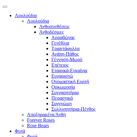
Λουλούδια
Λουλούδια
Ανθοσυνθέσεις
Ανθοδέσμες
Αρραβώνας
Γενέθλια
Τριαντάφυλλα
Αγάπη-Πάθος
Γέννηση-Μωρό
Επέτειος
Εταιρικά-Εγκαίνια
Ευχαριστώ
Ονομαστική Εορτή
Ορκωμοσία
Συγχαρητήρια
Περαστικά
Συγγνώμη
Συλλυπητήρια-Πένθος
Αποξηραμένα Άνθη
Forever Roses
Rose Bears
Φυτά
Φυτά