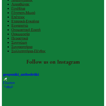
Αρραβώνας
Γενέθλια
Γέννηση-Μωρό
Επέτειος
Εταιρικά-Εγκαίνια
Ευχαριστώ
Ονομαστική Εορτή
Ορκωμοσία
Περαστικά
Συγγνώμη
Συγχαρητήρια
Συλλυπητήρια-Πένθος
Follow us on Instagram
geoponiki_anthodetiki