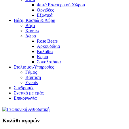
Φυτά Εσωτερικού Χώρου
Ορχιδέες
Εξωτικά
Βάζα, Κασπώ & Δώρα
Βάζα
Κασπω
Δώρα
Rose Bears
Αρκουδάκια
Καλάθια
Κεριά
Σοκολατάκια
Στολισμοί-Υπηρεσίες
Γάμος
Βάπτιση
Events
Συνδρομές
Σχετικά με εμάς
Επικοινωνία
Καλάθι αγορών