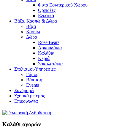
Φυτά Εσωτερικού Χώρου
Ορχιδέες
Εξωτικά
Βάζα, Κασπώ & Δώρα
Βάζα
Κασπω
Δώρα
Rose Bears
Αρκουδάκια
Καλάθια
Κεριά
Σοκολατάκια
Στολισμοί-Υπηρεσίες
Γάμος
Βάπτιση
Events
Συνδρομές
Σχετικά με εμάς
Επικοινωνία
Καλάθι αγορών