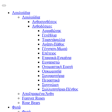
Λουλούδια
Λουλούδια
Ανθοσυνθέσεις
Ανθοδέσμες
Αρραβώνας
Γενέθλια
Τριαντάφυλλα
Αγάπη-Πάθος
Γέννηση-Μωρό
Επέτειος
Εταιρικά-Εγκαίνια
Ευχαριστώ
Ονομαστική Εορτή
Ορκωμοσία
Συγχαρητήρια
Περαστικά
Συγγνώμη
Συλλυπητήρια-Πένθος
Αποξηραμένα Άνθη
Forever Roses
Rose Bears
Φυτά
Φυτά