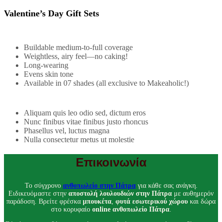
Valentine’s Day Gift Sets
Buildable medium-to-full coverage
Weightless, airy feel—no caking!
Long-wearing
Evens skin tone
Available in 07 shades (all exclusive to Makeaholic!)
Aliquam quis leo odio sed, dictum eros
Nunc finibus vitae finibus justo rhoncus
Phasellus vel, luctus magna
Nulla consectetur metus ut molestie
Επικοινωνία
Το σύγχρονο
ανθοπωλείο στην Πάτρα
για κάθε σας ανάγκη.
Ειδικευόμαστε στην
αποστολή λουλουδιών στην Πάτρα
με αυθημερόν
παράδοση. Βρείτε φρέσκα
μπουκέτα
,
φυτά εσωτερικού χώρου
και δώρα
στο κορυφαίο
online ανθοπωλείο Πάτρα
.