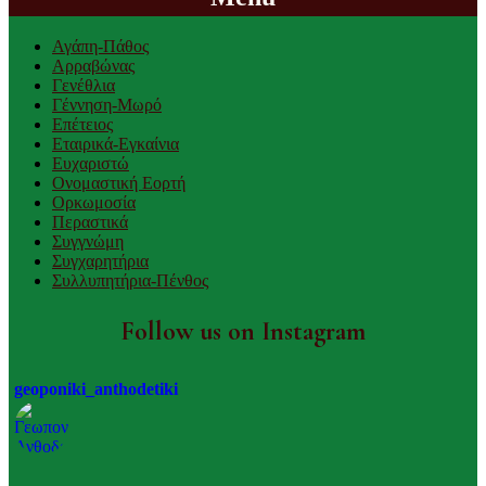
Αγάπη-Πάθος
Αρραβώνας
Γενέθλια
Γέννηση-Μωρό
Επέτειος
Εταιρικά-Εγκαίνια
Ευχαριστώ
Ονομαστική Εορτή
Ορκωμοσία
Περαστικά
Συγγνώμη
Συγχαρητήρια
Συλλυπητήρια-Πένθος
Follow us on Instagram
geoponiki_anthodetiki