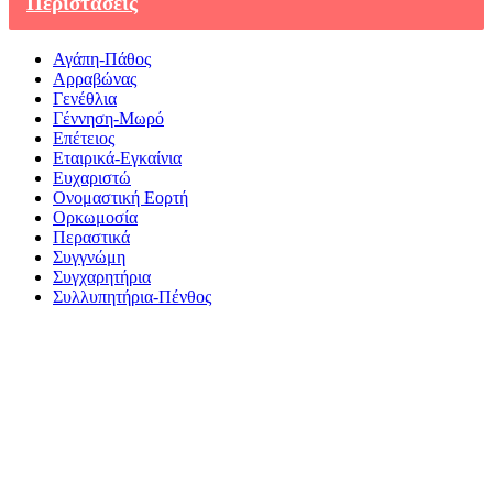
Περιστάσεις
Αγάπη-Πάθος
Αρραβώνας
Γενέθλια
Γέννηση-Μωρό
Επέτειος
Εταιρικά-Εγκαίνια
Ευχαριστώ
Ονομαστική Εορτή
Ορκωμοσία
Περαστικά
Συγγνώμη
Συγχαρητήρια
Συλλυπητήρια-Πένθος