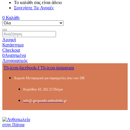
Το καλάθι σας είναι άδειο
Συνεχίστε Τις Αγορές
0
Καλάθι
Αρχική
Κατάστημα
Checkout
0
Αγαπημένα
Λογαριασμός
Tb-icon-facebook-f
Tb-icon-instagram
Δωρεάν Μεταφορικά για παραγγελίες άνω των 20€
Κορίνθου 43, 262 23 Πάτρα
info@-geoponiki-anthodetiki.gr