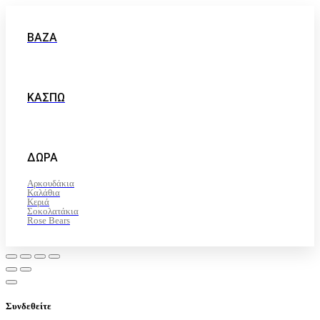
ΒΆΖΑ
ΚΑΣΠΩ
ΔΏΡΑ
Αρκουδάκια
Καλάθια
Κεριά
Σοκολατάκια
Rose Bears
Συνδεθείτε